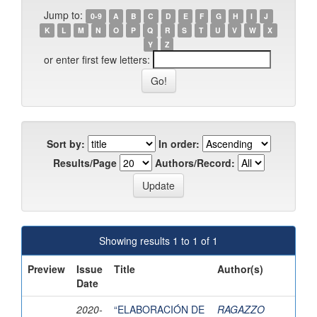
Jump to:
0-9
A
B
C
D
E
F
G
H
I
J
K
L
M
N
O
P
Q
R
S
T
U
V
W
X
Y
Z
or enter first few letters:
Sort by:
In order:
Results/Page
Authors/Record:
Showing results 1 to 1 of 1
Preview
Issue
Title
Author(s)
Date
2020-
“ELABORACIÓN DE
RAGAZZO