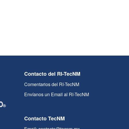
Contacto del RI-TecNM
Comentarios del RI-TecNM
Envíanos un Email al RI-TecNM
Contacto TecNM
Email: contacto@tecnm.mx