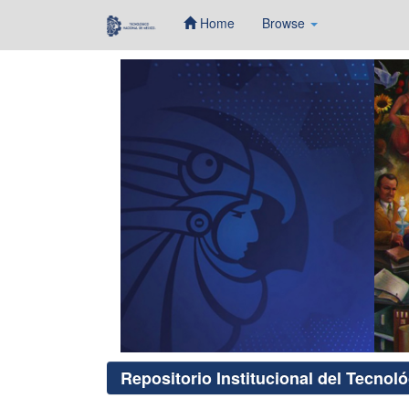
Home
Browse
Skip
navigation
Repositorio Institucional del Tecnol