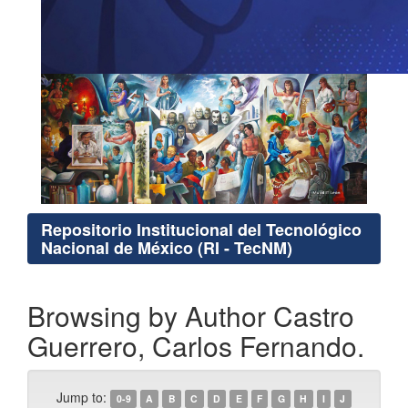
Repositorio Institucional del Tecnológico
Nacional de México (RI - TecNM)
Browsing by Author Castro
Guerrero, Carlos Fernando.
Jump to:
0-9
A
B
C
D
E
F
G
H
I
J