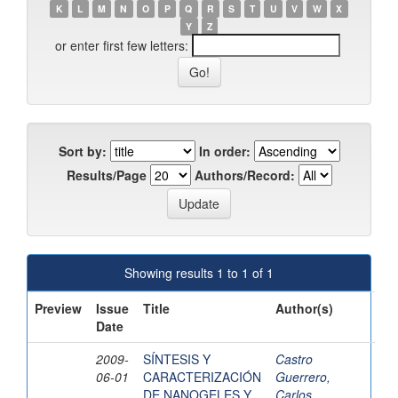
K
L
M
N
O
P
Q
R
S
T
U
V
W
X
Y
Z
or enter first few letters:
Sort by:
In order:
Results/Page
Authors/Record:
Showing results 1 to 1 of 1
Preview
Issue
Title
Author(s)
Date
2009-
SÍNTESIS Y
Castro
06-01
CARACTERIZACIÓN
Guerrero,
DE NANOGELES Y
Carlos