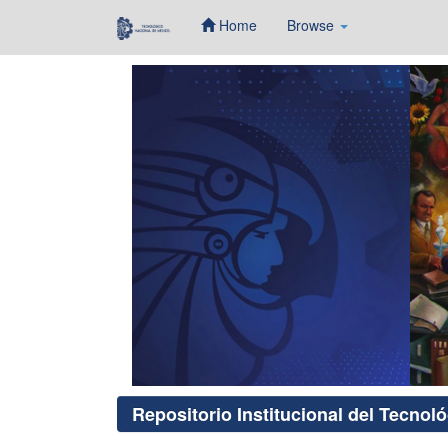
Home
Browse
Skip
navigation
Repositorio Institucional del Tecnol