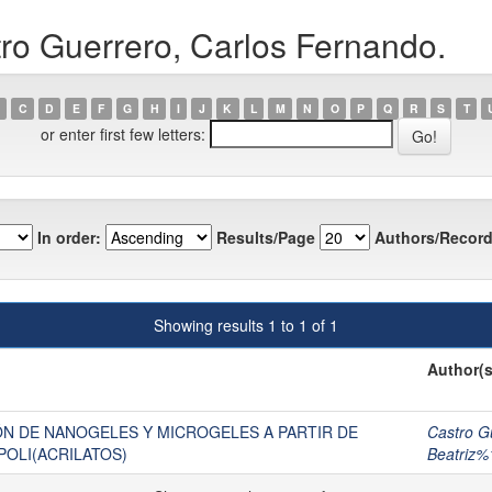
ro Guerrero, Carlos Fernando.
C
D
E
F
G
H
I
J
K
L
M
N
O
P
Q
R
S
T
or enter first few letters:
In order:
Results/Page
Authors/Record
Showing results 1 to 1 of 1
Author(s
ÓN DE NANOGELES Y MICROGELES A PARTIR DE
Castro G
POLI(ACRILATOS)
Beatriz