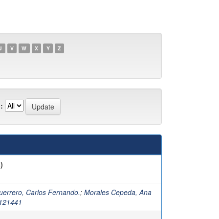
U
V
W
X
Y
Z
:
)
uerrero, Carlos Fernando.
;
Morales Cepeda, Ana
%121441