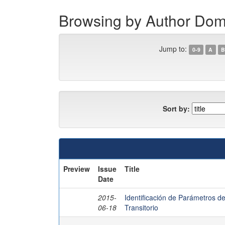
Browsing by Author Do
Jump to:
0-9
A
B
Sort by:
Preview
Issue
Title
Date
2015-
Identificación de Parámetros d
06-18
Transitorio