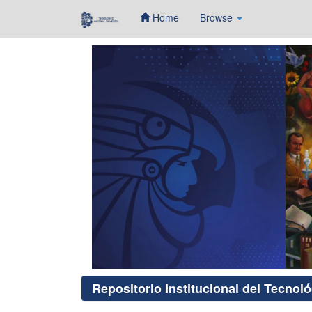
Home
Browse
Skip
navigation
Repositorio Institucional del Tecnol