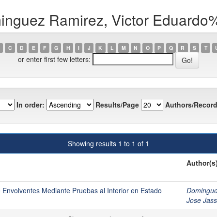
minguez Ramirez, Victor Eduard
C
D
E
F
G
H
I
J
K
L
M
N
O
P
Q
R
S
T
or enter first few letters:
In order:
Results/Page
Authors/Record
Showing results 1 to 1 of 1
Author(s
e Envolventes Mediante Pruebas al Interior en Estado
Domingue
Jose Jas