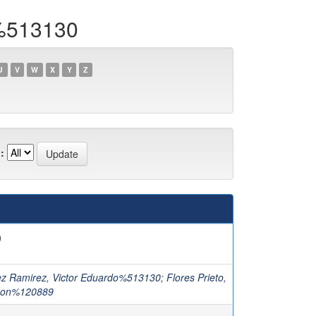
o%513130
U
V
W
X
Y
Z
:
)
z Ramirez, Victor Eduardo%513130
;
Flores Prieto,
son%120889