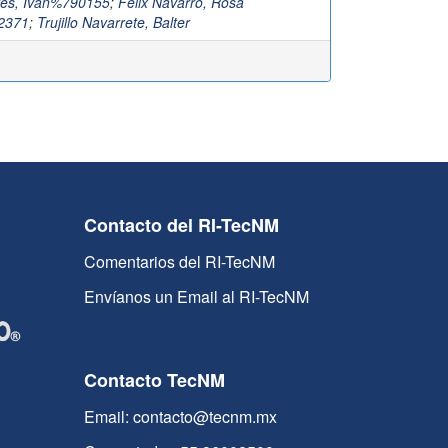
es, Ivan%790155
;
Felix Navarro, Rosa
2371
;
Trujillo Navarrete, Balter
Contacto del RI-TecNM
Comentarios del RI-TecNM
Envíanos un Email al RI-TecNM
Contacto TecNM
Email: contacto@tecnm.mx