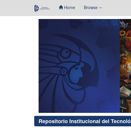
Home
Browse
Skip
navigation
Repositorio Institucional del Tecnol