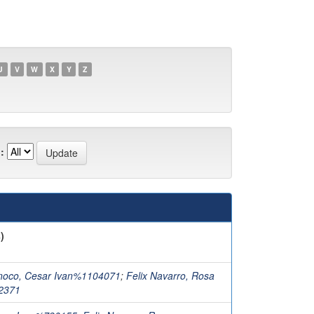
U
V
W
X
Y
Z
:
)
noco, Cesar Ivan%1104071
;
Felix Navarro, Rosa
2371