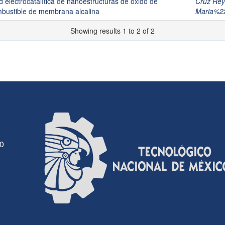
ad electrocatalítica de nanoestructuras de óxido de
Cruz Rey
bustible de membrana alcalina
Maria%2
Showing results 1 to 2 of 2
30