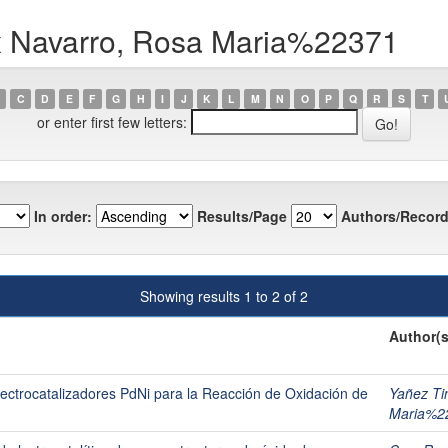
ix Navarro, Rosa Maria%22371
C
D
E
F
G
H
I
J
K
L
M
N
O
P
Q
R
S
T
or enter first few letters:
In order:
Results/Page
Authors/Record
Showing results 1 to 2 of 2
Author(s
Electrocatalizadores PdNi para la Reacción de Oxidación de
Yañez Ti
Maria%2