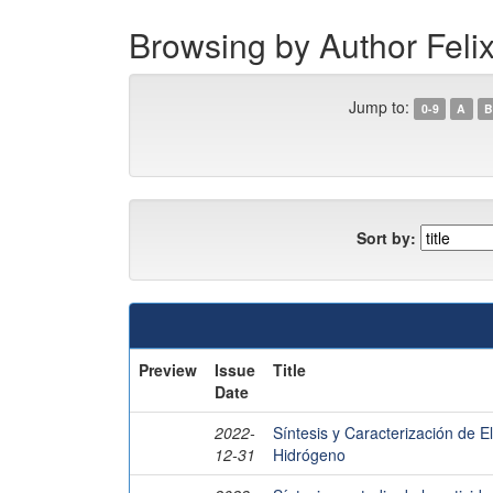
Browsing by Author Fel
Jump to:
0-9
A
B
Sort by:
Preview
Issue
Title
Date
2022-
Síntesis y Caracterización de 
12-31
Hidrógeno