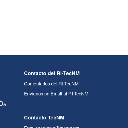
Contacto del RI-TecNM
Comentarios del RI-TecNM
Envíanos un Email al RI-TecNM
Contacto TecNM
Email: contacto@tecnm.mx