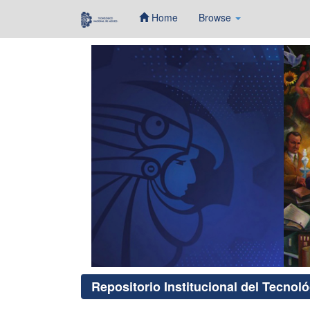
Home
Browse
Skip
navigation
Repositorio Institucional del Tecnol