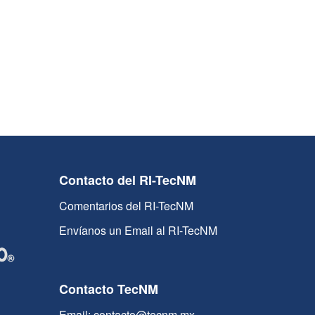
Contacto del RI-TecNM
Comentarios del RI-TecNM
Envíanos un Email al RI-TecNM
Contacto TecNM
Email: contacto@tecnm.mx