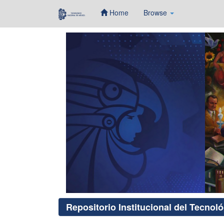
Home
Browse
Skip
navigation
Repositorio Institucional del Tecnol