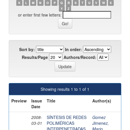
K
L
M
N
O
P
Q
R
S
T
U
V
W
X
Y
Z
or enter first few letters:
Sort by:
In order:
Results/Page
Authors/Record:
Showing results 1 to 1 of 1
Preview
Issue
Title
Author(s)
Date
2008-
SÍNTESIS DE REDES
Gomez
03-01
POLIMÉRICAS
Jimenez,
INTERPENETRADAS
Mario