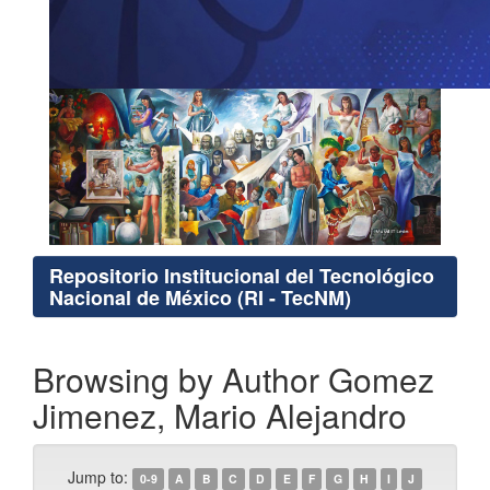
Repositorio Institucional del Tecnológico
Nacional de México (RI - TecNM)
Browsing by Author Gomez
Jimenez, Mario Alejandro
Jump to:
0-9
A
B
C
D
E
F
G
H
I
J