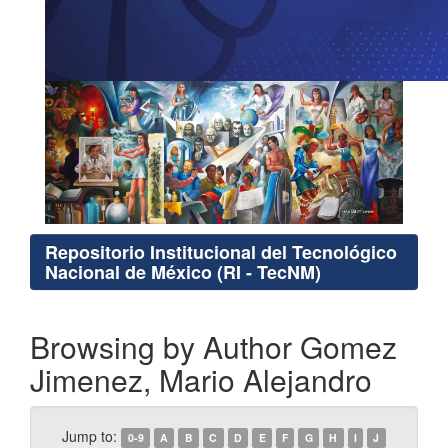
Repositorio Institucional del Tecnológico
Nacional de México (RI - TecNM)
Browsing by Author Gomez
Jimenez, Mario Alejandro
Jump to:
0-9
A
B
C
D
E
F
G
H
I
J