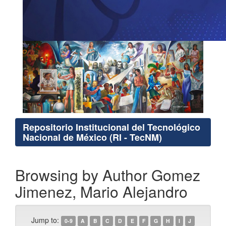
Repositorio Institucional del Tecnológico
Nacional de México (RI - TecNM)
Browsing by Author Gomez
Jimenez, Mario Alejandro
Jump to:
0-9
A
B
C
D
E
F
G
H
I
J