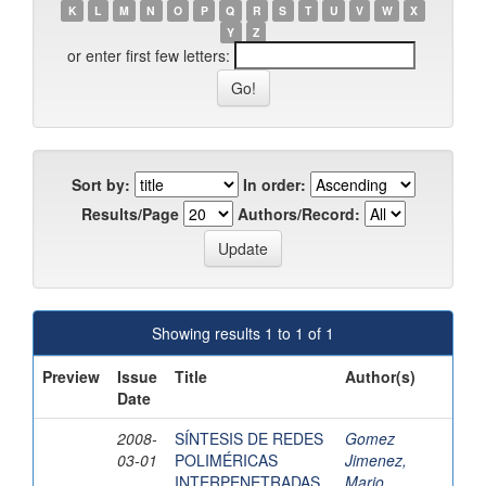
K
L
M
N
O
P
Q
R
S
T
U
V
W
X
Y
Z
or enter first few letters:
Sort by:
In order:
Results/Page
Authors/Record:
Showing results 1 to 1 of 1
Preview
Issue
Title
Author(s)
Date
2008-
SÍNTESIS DE REDES
Gomez
03-01
POLIMÉRICAS
Jimenez,
INTERPENETRADAS
Mario