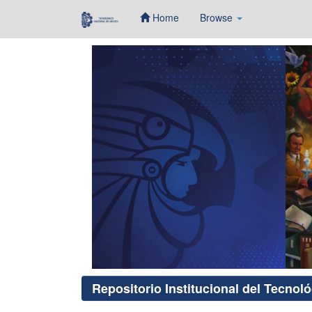
Home
Browse
Skip
navigation
Repositorio Institucional del Tecnol