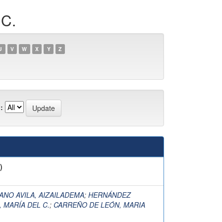
C.
U
V
W
X
Y
Z
:
)
ANO AVILA, AIZAILADEMA
;
HERNÁNDEZ
, MARÍA DEL C.
;
CARREÑO DE LEÓN, MARIA