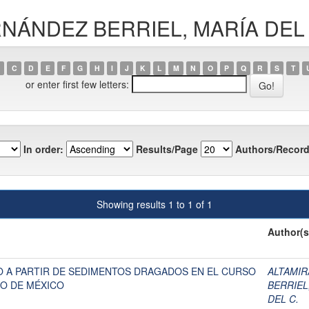
ERNÁNDEZ BERRIEL, MARÍA DEL 
C
D
E
F
G
H
I
J
K
L
M
N
O
P
Q
R
S
T
or enter first few letters:
In order:
Results/Page
Authors/Record
Showing results 1 to 1 of 1
Author(s
 A PARTIR DE SEDIMENTOS DRAGADOS EN EL CURSO
ALTAMIR
DO DE MÉXICO
BERRIEL
DEL C.