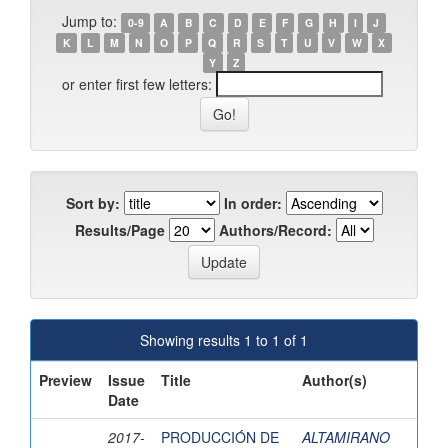
Jump to:
0-9
A
B
C
D
E
F
G
H
I
J
K
L
M
N
O
P
Q
R
S
T
U
V
W
X
Y
Z
or enter first few letters:
Sort by:
In order:
Results/Page
Authors/Record:
Showing results 1 to 1 of 1
Preview
Issue
Title
Author(s)
Date
2017-
PRODUCCIÓN DE
ALTAMIRANO