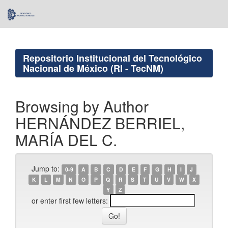
Skip
navigation
Repositorio Institucional del Tecnológico
Nacional de México (RI - TecNM)
Browsing by Author
HERNÁNDEZ BERRIEL,
MARÍA DEL C.
Jump to:
0-9
A
B
C
D
E
F
G
H
I
J
K
L
M
N
O
P
Q
R
S
T
U
V
W
X
Y
Z
or enter first few letters: