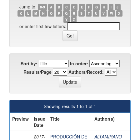
Jump to:
0-9
A
B
C
D
E
F
G
H
I
J
K
L
M
N
O
P
Q
R
S
T
U
V
W
X
Y
Z
or enter first few letters:
Sort by:
In order:
Results/Page
Authors/Record:
Showing results 1 to 1 of 1
Preview
Issue
Title
Author(s)
Date
2017-
PRODUCCIÓN DE
ALTAMIRANO