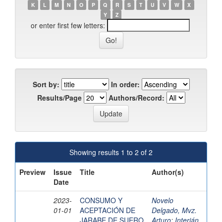
K
L
M
N
O
P
Q
R
S
T
U
V
W
X
Y
Z
or enter first few letters:
Sort by:
In order:
Results/Page
Authors/Record:
Showing results 1 to 2 of 2
Preview
Issue
Title
Author(s)
Date
2023-
CONSUMO Y
Novelo
01-01
ACEPTACIÓN DE
Delgado, Mvz.
JARABE DE SUERO
Arturo
;
Interián