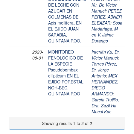
DE LECHE CON
Ku, Dr. Víctor
AZUCAR EN
Manuel
;
PEREZ
COLMENAS DE
PEREZ, ABNER
Apis mellifera, EN
ELEAZAR
;
Sosa
EL EJIDO JUAN
Madariaga, M
SARABIA,
en V. Jaime
QUINTANA ROO.
Durango
2023-
MONITOREO
Interián Ku, Dr.
08-01
FENOLOGICO DE
Víctor Manuel
;
LA ESPECIE
Torres Pérez,
Pseudobombax
Dr. Jorge
ellipticum EN EL
Antonio
;
MEX
EJIDO FORESTAL
HERNANDEZ,
NOH-BEC,
DIEGO
QUINTANA ROO
ARMANDO
;
García Trujillo,
Dra. Zazil Ha
Mucui Kac
Showing results 1 to 2 of 2