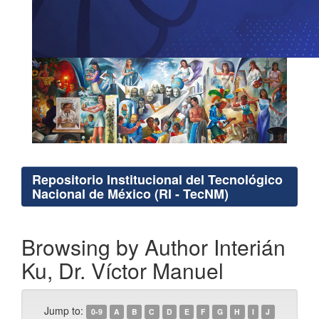
Repositorio Institucional del Tecnológico
Nacional de México (RI - TecNM)
Browsing by Author Interián
Ku, Dr. Víctor Manuel
Jump to:
0-9
A
B
C
D
E
F
G
H
I
J