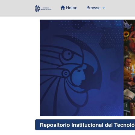
Home
Browse
Skip
navigation
Repositorio Institucional del Tecnol