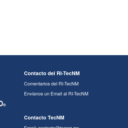
Contacto del RI-TecNM
Comentarios del RI-TecNM
Envíanos un Email al RI-TecNM
Contacto TecNM
Email: contacto@tecnm.mx