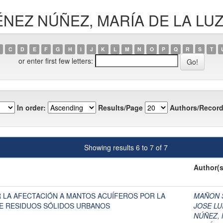
IMÉNEZ NÚÑEZ, MARÍA DE LA LU
C
D
E
F
G
H
I
J
K
L
M
N
O
P
Q
R
S
T
or enter first few letters:
In order:
Results/Page
Authors/Record
Showing results 6 to 7 of 7
Author(s
 LA AFECTACIÓN A MANTOS ACUÍFEROS POR LA
MAÑON 
DE RESIDUOS SÓLIDOS URBANOS
JOSE LU
NÚÑEZ, 