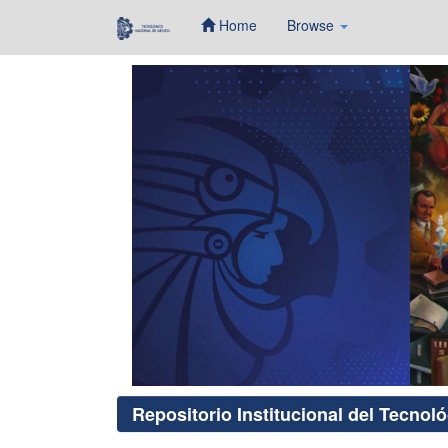
Home
Browse
Skip
navigation
Repositorio Institucional del Tecnol