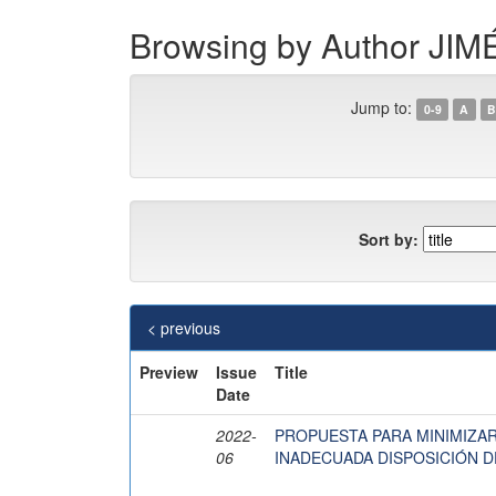
Browsing by Author J
Jump to:
0-9
A
B
Sort by:
< previous
Preview
Issue
Title
Date
2022-
PROPUESTA PARA MINIMIZAR
06
INADECUADA DISPOSICIÓN 