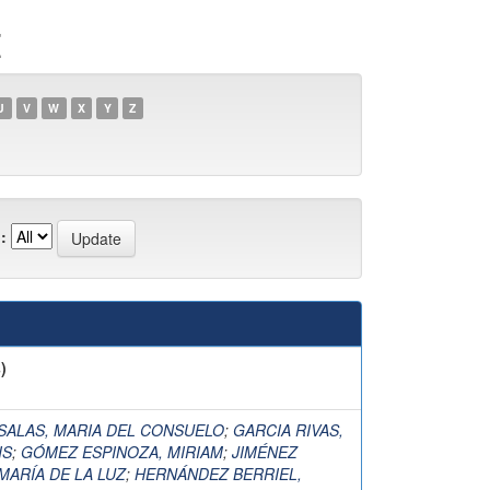
Z
U
V
W
X
Y
Z
:
)
SALAS, MARIA DEL CONSUELO
;
GARCIA RIVAS,
IS
;
GÓMEZ ESPINOZA, MIRIAM
;
JIMÉNEZ
MARÍA DE LA LUZ
;
HERNÁNDEZ BERRIEL,