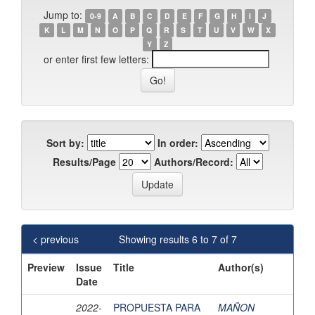
Jump to:
0-9
A
B
C
D
E
F
G
H
I
J
K
L
M
N
O
P
Q
R
S
T
U
V
W
X
Y
Z
or enter first few letters:
Sort by:
In order:
Results/Page
Authors/Record:
< previous
Showing results 6 to 7 of 7
Preview
Issue
Title
Author(s)
Date
2022-
PROPUESTA PARA
MAÑON