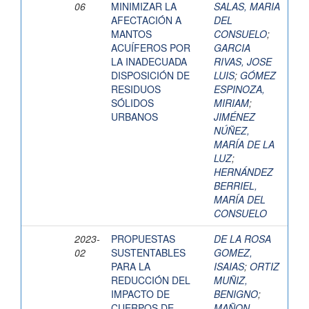
06
MINIMIZAR LA
SALAS, MARIA
AFECTACIÓN A
DEL
MANTOS
CONSUELO
;
ACUÍFEROS POR
GARCIA
LA INADECUADA
RIVAS, JOSE
DISPOSICIÓN DE
LUIS
;
GÓMEZ
RESIDUOS
ESPINOZA,
SÓLIDOS
MIRIAM
;
URBANOS
JIMÉNEZ
NÚÑEZ,
MARÍA DE LA
LUZ
;
HERNÁNDEZ
BERRIEL,
MARÍA DEL
CONSUELO
2023-
PROPUESTAS
DE LA ROSA
02
SUSTENTABLES
GOMEZ,
PARA LA
ISAIAS
;
ORTIZ
REDUCCIÓN DEL
MUÑIZ,
IMPACTO DE
BENIGNO
;
CUERPOS DE
MAÑON