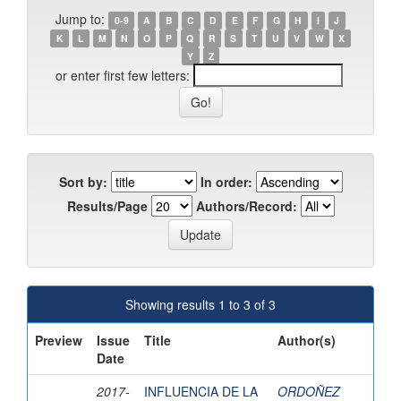
Jump to:
0-9
A
B
C
D
E
F
G
H
I
J
K
L
M
N
O
P
Q
R
S
T
U
V
W
X
Y
Z
or enter first few letters:
Sort by:
In order:
Results/Page
Authors/Record:
Showing results 1 to 3 of 3
Preview
Issue
Title
Author(s)
Date
2017-
INFLUENCIA DE LA
ORDOÑEZ