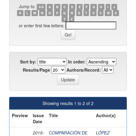
Jump to:
0-9
A
B
C
D
E
F
G
H
I
J
K
L
M
N
O
P
Q
R
S
T
U
V
W
X
Y
Z
or enter first few letters:
Sort by:
In order:
Results/Page
Authors/Record:
Showing results 1 to 2 of 2
Preview
Issue
Title
Author(s)
Date
2019-
COMPARACIÓN DE
LÓPEZ