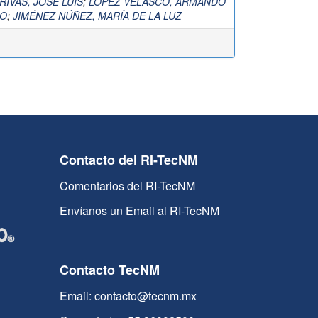
RIVAS, JOSÉ LUIS
;
LÓPEZ VELASCO, ARMANDO
DO
;
JIMÉNEZ NÚÑEZ, MARÍA DE LA LUZ
Contacto del RI-TecNM
Comentarios del RI-TecNM
Envíanos un Email al RI-TecNM
Contacto TecNM
Email: contacto@tecnm.mx