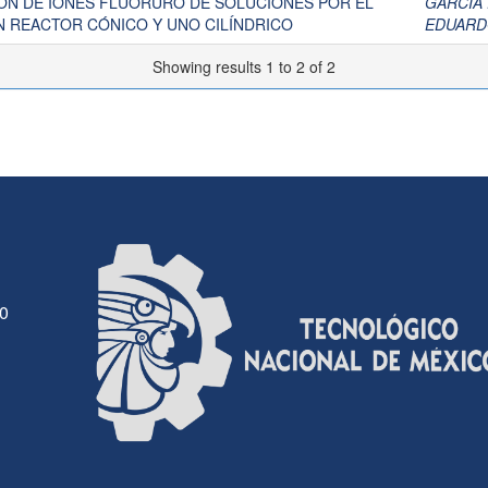
ÓN DE IONES FLUORURO DE SOLUCIONES POR EL
GARCÍA 
UN REACTOR CÓNICO Y UNO CILÍNDRICO
EDUAR
Showing results 1 to 2 of 2
30