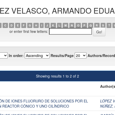
LÓPEZ VELASCO, ARMANDO EDU
C
D
E
F
G
H
I
J
K
L
M
N
O
P
Q
R
S
T
or enter first few letters:
In order:
Results/Page
Authors/Record
Showing results 1 to 2 of 2
Author(s
ÓN DE IONES FLUORURO DE SOLUCIONES POR EL
LÓPEZ 
UN REACTOR CÓNICO Y UNO CILÍNDRICO
NÚÑEZ, 