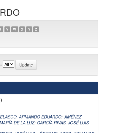
ARDO
U
V
W
X
Y
Z
:
)
VELASCO, ARMANDO EDUARDO
;
JIMÉNEZ
MARÍA DE LA LUZ
;
GARCÍA RIVAS, JOSÉ LUIS