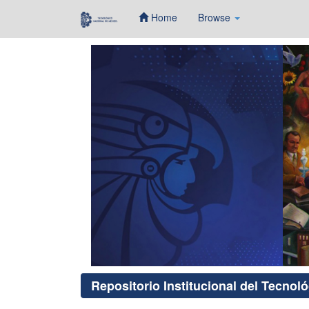
Home
Browse
Skip
navigation
Repositorio Institucional del Tecnol