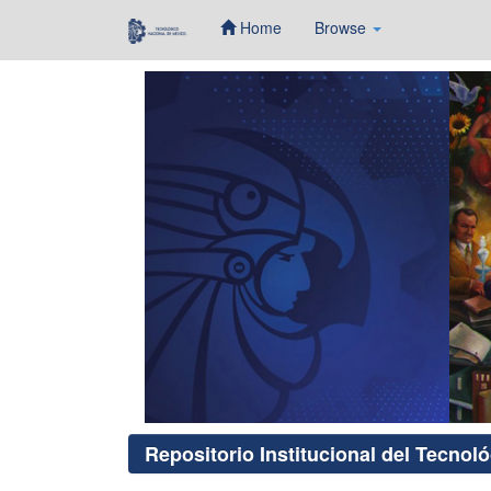
Home
Browse
Skip
navigation
Repositorio Institucional del Tecnol