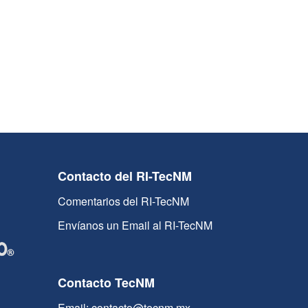
Contacto del RI-TecNM
Comentarios del RI-TecNM
Envíanos un Email al RI-TecNM
Contacto TecNM
Email: contacto@tecnm.mx