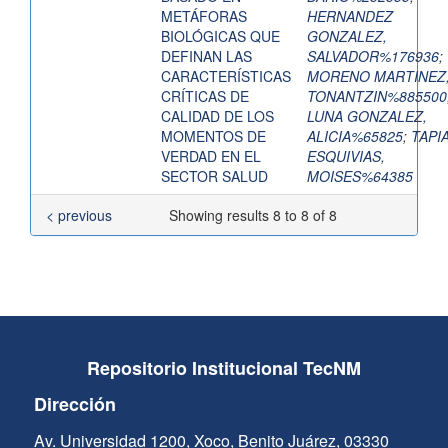
METÁFORAS
HERNANDEZ
BIOLÓGICAS QUE
GONZALEZ,
DEFINAN LAS
SALVADOR%176936
;
CARACTERÍSTICAS
MORENO MARTINEZ
CRÍTICAS DE
TONANTZIN%885500
CALIDAD DE LOS
LUNA GONZALEZ,
MOMENTOS DE
ALICIA%65825
;
TAPI
VERDAD EN EL
ESQUIVIAS,
SECTOR SALUD
MOISES%64385
< previous
Showing results 8 to 8 of 8
Repositorio Institucional TecNM
Dirección
Av. Universidad 1200, Xoco, Benito Juárez, 03330