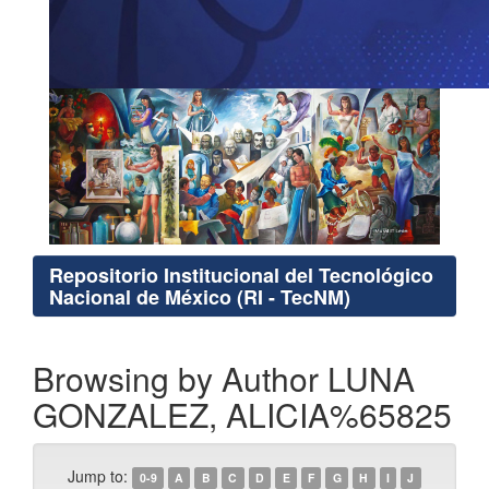
Repositorio Institucional del Tecnológico
Nacional de México (RI - TecNM)
Browsing by Author LUNA
GONZALEZ, ALICIA%65825
Jump to:
0-9
A
B
C
D
E
F
G
H
I
J