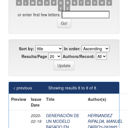
K
L
M
N
O
P
Q
R
S
T
U
V
W
X
Y
Z
or enter first few letters:
Sort by:
In order:
Results/Page
Authors/Record:
< previous
Showing results 8 to 8 of 8
Preview
Issue
Title
Author(s)
Date
2020-
GENERACIÓN DE
HERNANDEZ
02-19
UN MODELO
RIPALDA, MANUEL
BASADO EN
DARIO%282885
;