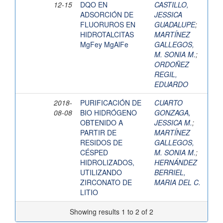
12-15
DQO EN
CASTILLO,
ADSORCIÓN DE
JESSICA
FLUORUROS EN
GUADALUPE
;
HIDROTALCITAS
MARTÍNEZ
MgFey MgAlFe
GALLEGOS,
M. SONIA M.
;
ORDOÑEZ
REGIL,
EDUARDO
2018-
PURIFICACIÓN DE
CUARTO
08-08
BIO HIDRÓGENO
GONZAGA,
OBTENIDO A
JESSICA M.
;
PARTIR DE
MARTÍNEZ
RESIDOS DE
GALLEGOS,
CÉSPED
M. SONIA M.
;
HIDROLIZADOS,
HERNÁNDEZ
UTILIZANDO
BERRIEL,
ZIRCONATO DE
MARIA DEL C.
LITIO
Showing results 1 to 2 of 2