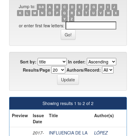
Jump to:
0-9
A
B
C
D
E
F
G
H
I
J
K
L
M
N
O
P
Q
R
S
T
U
V
W
X
Y
Z
or enter first few letters:
Sort by:
In order:
Results/Page
Authors/Record:
Showing results 1 to 2 of 2
Preview
Issue
Title
Author(s)
Date
2017-
INFLUENCIA DE LA
LÓPEZ