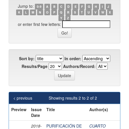
Jump to:
0-9
A
B
C
D
E
F
G
H
I
J
K
L
M
N
O
P
Q
R
S
T
U
V
W
X
Y
Z
or enter first few letters:
Sort by:
In order:
Results/Page
Authors/Record:
< previous
Showing results 2 to 2 of 2
Preview
Issue
Title
Author(s)
Date
2018-
PURIFICACIÓN DE
CUARTO