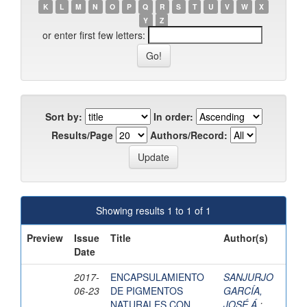
K
L
M
N
O
P
Q
R
S
T
U
V
W
X
Y
Z
or enter first few letters:
Sort by:
In order:
Results/Page
Authors/Record:
Showing results 1 to 1 of 1
Preview
Issue
Title
Author(s)
Date
2017-
ENCAPSULAMIENTO
SANJURJO
06-23
DE PIGMENTOS
GARCÍA,
NATURALES CON
JOSÉ Á.
;