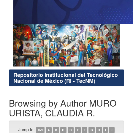
Repositorio Institucional del Tecnológico
Nacional de México (RI - TecNM)
Browsing by Author MURO
URISTA, CLAUDIA R.
Jump to:
0-9
A
B
C
D
E
F
G
H
I
J