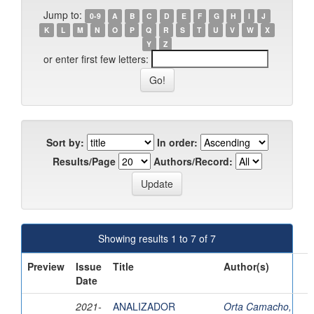
Jump to:
0-9
A
B
C
D
E
F
G
H
I
J
K
L
M
N
O
P
Q
R
S
T
U
V
W
X
Y
Z
or enter first few letters:
Sort by:
In order:
Results/Page
Authors/Record:
Showing results 1 to 7 of 7
Preview
Issue
Title
Author(s)
Date
2021-
ANALIZADOR
Orta Camacho,