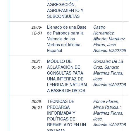
AGREGACIÓN,
AGRUPAMIENTO Y
SUBCONSULTAS
2006-
Llenado de una Base
Castro
12-01
de Patrones para la
Hernandez,
Valencia de los
Alberto
;
Martinez
Verbos del Idioma
Flores, Jose
Español
Antonio.%202705
2021-
MÓDULO DE
Gonzalez De La
05-01
ACLARACIÓN DE
Cruz, Sandra
;
CONSULTAS PARA
Martinez Flores,
UNA INTERFAZ DE
Jose
LENGUAJE NATURAL
Antonio.%202705
A BASES DE DATOS
2006-
TÉCNICAS DE
Ponce Flores,
06-01
PRECARGA
Mirna Patricia.
;
INFORMADA Y
Martinez Flores,
POLÍTICAS DE
Jose
REEMPLAZO EN UN
Antonio.%202705
SISTEMA