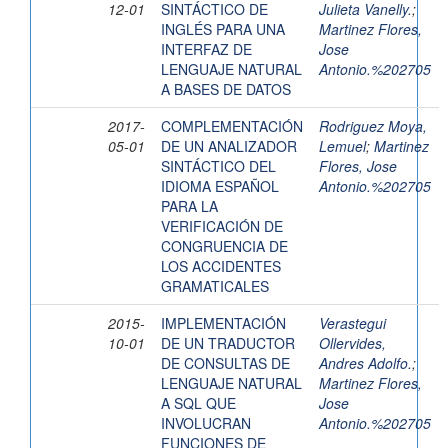
12-01
SINTÁCTICO DE
Julieta Vanelly.
;
INGLÉS PARA UNA
Martinez Flores,
INTERFAZ DE
Jose
LENGUAJE NATURAL
Antonio.%202705
A BASES DE DATOS
2017-
COMPLEMENTACIÓN
Rodriguez Moya,
05-01
DE UN ANALIZADOR
Lemuel
;
Martinez
SINTÁCTICO DEL
Flores, Jose
IDIOMA ESPAÑOL
Antonio.%202705
PARA LA
VERIFICACIÓN DE
CONGRUENCIA DE
LOS ACCIDENTES
GRAMATICALES
2015-
IMPLEMENTACIÓN
Verastegui
10-01
DE UN TRADUCTOR
Ollervides,
DE CONSULTAS DE
Andres Adolfo.
;
LENGUAJE NATURAL
Martinez Flores,
A SQL QUE
Jose
INVOLUCRAN
Antonio.%202705
FUNCIONES DE