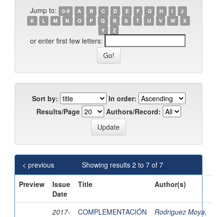
Jump to:
0-9
A
B
C
D
E
F
G
H
I
J
K
L
M
N
O
P
Q
R
S
T
U
V
W
X
Y
Z
or enter first few letters:
Sort by:
In order:
Results/Page
Authors/Record:
< previous
Showing results 2 to 7 of 7
Preview
Issue
Title
Author(s)
Date
2017-
COMPLEMENTACIÓN
Rodriguez Moya,