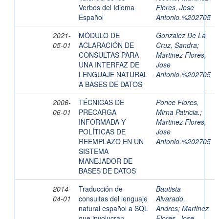
Verbos del Idioma
Flores, Jose
Español
Antonio.%202705
2021-
MÓDULO DE
Gonzalez De La
05-01
ACLARACIÓN DE
Cruz, Sandra
;
CONSULTAS PARA
Martinez Flores,
UNA INTERFAZ DE
Jose
LENGUAJE NATURAL
Antonio.%202705
A BASES DE DATOS
2006-
TÉCNICAS DE
Ponce Flores,
06-01
PRECARGA
Mirna Patricia.
;
INFORMADA Y
Martinez Flores,
POLÍTICAS DE
Jose
REEMPLAZO EN UN
Antonio.%202705
SISTEMA
MANEJADOR DE
BASES DE DATOS
2014-
Traducción de
Bautista
04-01
consultas del lenguaje
Alvarado,
natural español a SQL
Andres
;
Martinez
que involucran
Flores, Jose