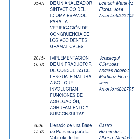
05-01
DE UN ANALIZADOR
Lemuel
;
Martinez
SINTÁCTICO DEL
Flores, Jose
IDIOMA ESPAÑOL
Antonio.%202705
PARA LA
VERIFICACIÓN DE
CONGRUENCIA DE
LOS ACCIDENTES
GRAMATICALES
2015-
IMPLEMENTACIÓN
Verastegui
10-01
DE UN TRADUCTOR
Ollervides,
DE CONSULTAS DE
Andres Adolfo.
;
LENGUAJE NATURAL
Martinez Flores,
A SQL QUE
Jose
INVOLUCRAN
Antonio.%202705
FUNCIONES DE
AGREGACIÓN,
AGRUPAMIENTO Y
SUBCONSULTAS
2006-
Llenado de una Base
Castro
12-01
de Patrones para la
Hernandez,
Valencia de los
Alberto
;
Martinez