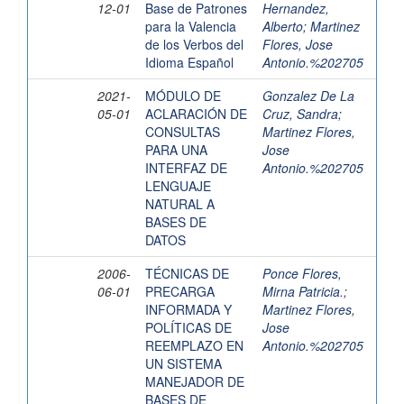
12-01
Base de Patrones
Hernandez,
para la Valencia
Alberto
;
Martinez
de los Verbos del
Flores, Jose
Idioma Español
Antonio.%202705
2021-
MÓDULO DE
Gonzalez De La
05-01
ACLARACIÓN DE
Cruz, Sandra
;
CONSULTAS
Martinez Flores,
PARA UNA
Jose
INTERFAZ DE
Antonio.%202705
LENGUAJE
NATURAL A
BASES DE
DATOS
2006-
TÉCNICAS DE
Ponce Flores,
06-01
PRECARGA
Mirna Patricia.
;
INFORMADA Y
Martinez Flores,
POLÍTICAS DE
Jose
REEMPLAZO EN
Antonio.%202705
UN SISTEMA
MANEJADOR DE
BASES DE