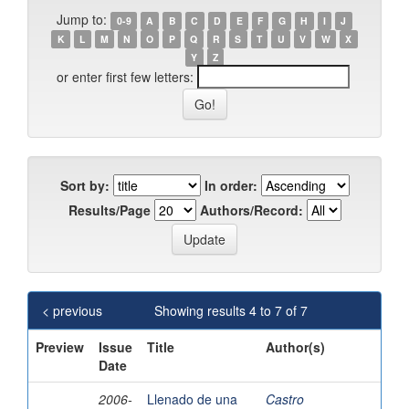
Jump to:
0-9
A
B
C
D
E
F
G
H
I
J
K
L
M
N
O
P
Q
R
S
T
U
V
W
X
Y
Z
or enter first few letters:
Sort by:
In order:
Results/Page
Authors/Record:
< previous
Showing results 4 to 7 of 7
Preview
Issue
Title
Author(s)
Date
2006-
Llenado de una
Castro