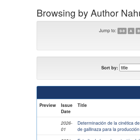
Browsing by Author Nah
Jump to:
0-9
A
B
Sort by:
Preview
Issue
Title
Date
2026-
Determinación de la cinética d
01
de gallinaza para la producció