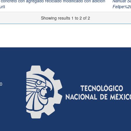
l concreto con agregado reciclado modificado con adición
Nahuat Sa
rii
Felipe%2
Showing results 1 to 2 of 2
30