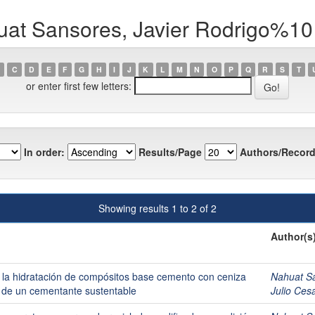
uat Sansores, Javier Rodrigo%1
C
D
E
F
G
H
I
J
K
L
M
N
O
P
Q
R
S
T
or enter first few letters:
In order:
Results/Page
Authors/Record
Showing results 1 to 2 of 2
Author(s
e la hidratación de compósitos base cemento con ceniza
Nahuat S
n de un cementante sustentable
Julio Ce