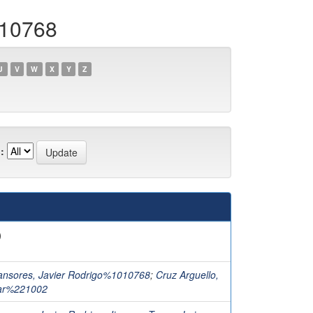
010768
U
V
W
X
Y
Z
:
)
ansores, Javier Rodrigo%1010768
;
Cruz Arguello,
sar%221002