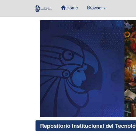
Home
Browse
Skip
navigation
Repositorio Institucional del Tecnol