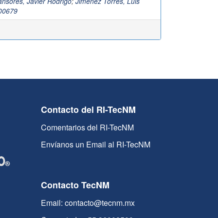
nsores, Javier Rodrigo
;
Jimenez Torres, Luis
00679
Contacto del RI-TecNM
Comentarios del RI-TecNM
Envíanos un Email al RI-TecNM
Contacto TecNM
Email: contacto@tecnm.mx