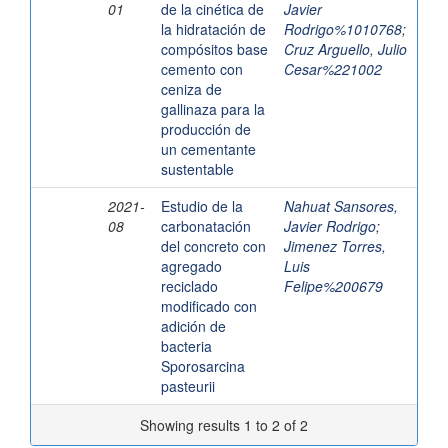
01
de la cinética de
Javier
la hidratación de
Rodrigo%1010768
;
compósitos base
Cruz Arguello, Julio
cemento con
Cesar%221002
ceniza de
gallinaza para la
producción de
un cementante
sustentable
2021-
Estudio de la
Nahuat Sansores,
08
carbonatación
Javier Rodrigo
;
del concreto con
Jimenez Torres,
agregado
Luis
reciclado
Felipe%200679
modificado con
adición de
bacteria
Sporosarcina
pasteurii
Showing results 1 to 2 of 2