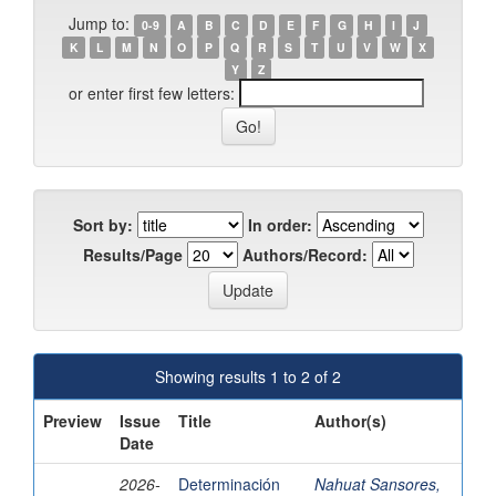
Jump to:
0-9
A
B
C
D
E
F
G
H
I
J
K
L
M
N
O
P
Q
R
S
T
U
V
W
X
Y
Z
or enter first few letters:
Sort by:
In order:
Results/Page
Authors/Record:
Showing results 1 to 2 of 2
Preview
Issue
Title
Author(s)
Date
2026-
Determinación
Nahuat Sansores,