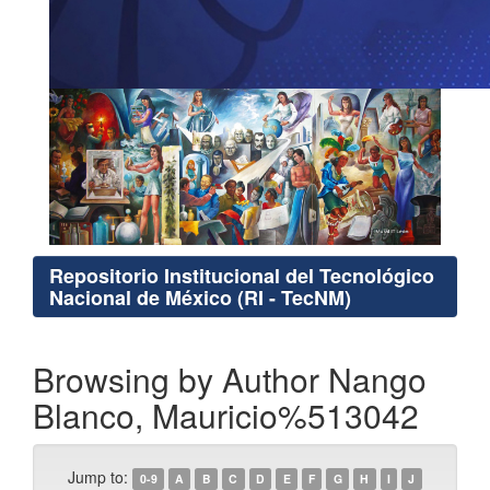
Repositorio Institucional del Tecnológico
Nacional de México (RI - TecNM)
Browsing by Author Nango
Blanco, Mauricio%513042
Jump to:
0-9
A
B
C
D
E
F
G
H
I
J