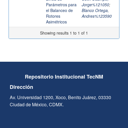
Parámetros para
Jorge%121050
;
el Balanceo de
Blanco Ortega,
Rotores
Andres%123590
Asimétricos
Showing results 1 to 1 of 1
Repositorio Institucional TecNM
Dirección
Av. Universidad 1200, Xoco, Benito Juárez, 03330
Ciudad de México, CDMX.