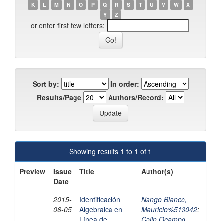
K
L
M
N
O
P
Q
R
S
T
U
V
W
X
Y
Z
or enter first few letters:
Sort by:
In order:
Results/Page
Authors/Record:
Showing results 1 to 1 of 1
Preview
Issue
Title
Author(s)
Date
2015-
Identificación
Nango Blanco,
06-05
Algebraica en
Mauricio%513042
;
Línea de
Colin Ocampo,