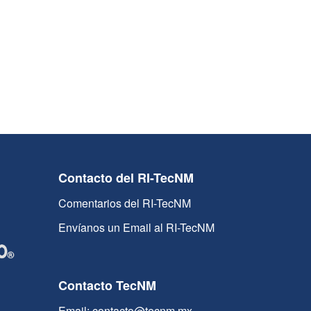
Contacto del RI-TecNM
Comentarios del RI-TecNM
Envíanos un Email al RI-TecNM
Contacto TecNM
Email: contacto@tecnm.mx