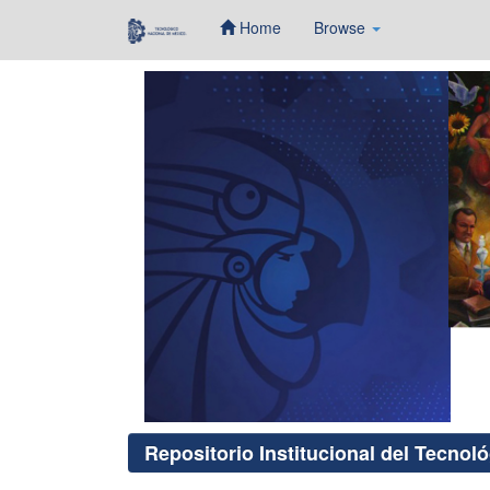
Home
Browse
Skip
navigation
Repositorio Institucional del Tecnol