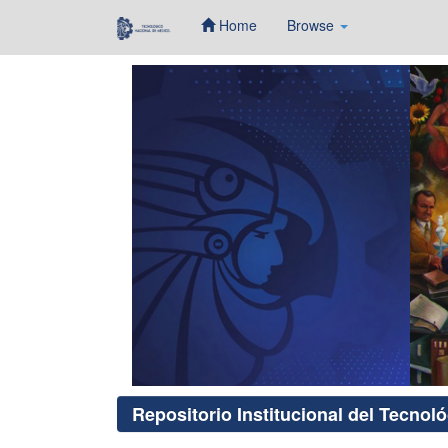
Home
Browse
Skip
navigation
Repositorio Institucional del Tecnol