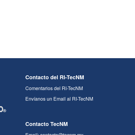
Contacto del RI-TecNM
Comentarios del RI-TecNM
Envíanos un Email al RI-TecNM
Contacto TecNM
Email: contacto@tecnm.mx