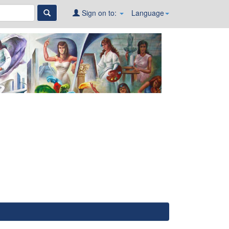
Sign on to:
Language