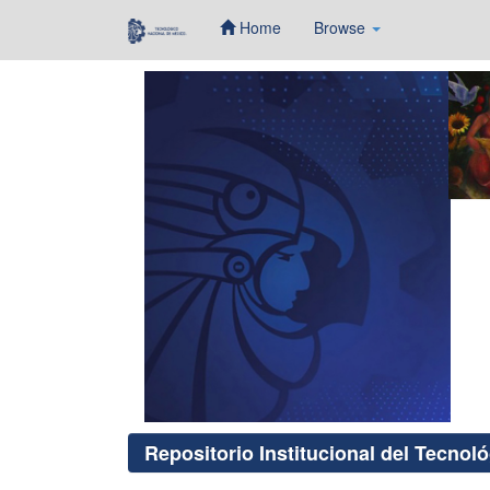
Home
Browse
Skip
navigation
Repositorio Institucional del Tecnol