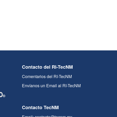
Contacto del RI-TecNM
Comentarios del RI-TecNM
Envíanos un Email al RI-TecNM
Contacto TecNM
Email: contacto@tecnm.mx