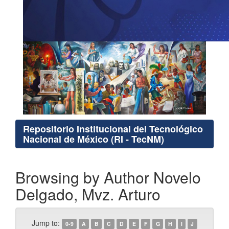
Repositorio Institucional del Tecnológico
Nacional de México (RI - TecNM)
Browsing by Author Novelo
Delgado, Mvz. Arturo
Jump to:
0-9
A
B
C
D
E
F
G
H
I
J