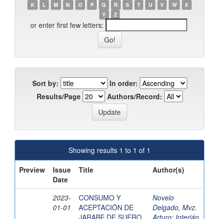
K
L
M
N
O
P
Q
R
S
T
U
V
W
X
Y
Z
or enter first few letters:
Sort by:
In order:
Results/Page
Authors/Record:
Showing results 1 to 1 of 1
Preview
Issue
Title
Author(s)
Date
2023-
CONSUMO Y
Novelo
01-01
ACEPTACIÓN DE
Delgado, Mvz.
JARABE DE SUERO
Arturo
;
Interián