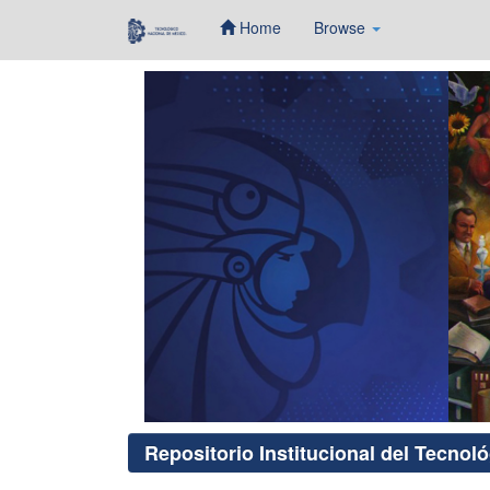
Home
Browse
Skip
navigation
Repositorio Institucional del Tecnol