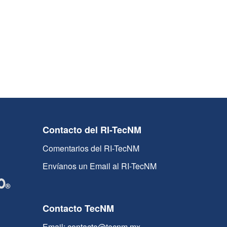
Contacto del RI-TecNM
Comentarios del RI-TecNM
Envíanos un Email al RI-TecNM
Contacto TecNM
Email: contacto@tecnm.mx