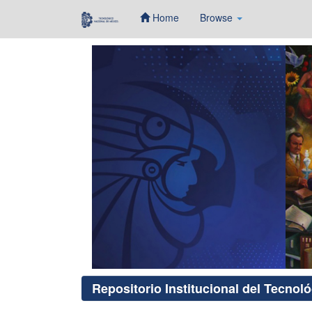
Home
Browse
Skip
navigation
Repositorio Institucional del Tecnol