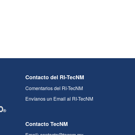
Contacto del RI-TecNM
Comentarios del RI-TecNM
Envíanos un Email al RI-TecNM
Contacto TecNM
Email: contacto@tecnm.mx