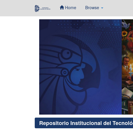
Home
Browse
Skip
navigation
Repositorio Institucional del Tecnol