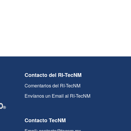
Contacto del RI-TecNM
Comentarios del RI-TecNM
Envíanos un Email al RI-TecNM
Contacto TecNM
Email: contacto@tecnm.mx