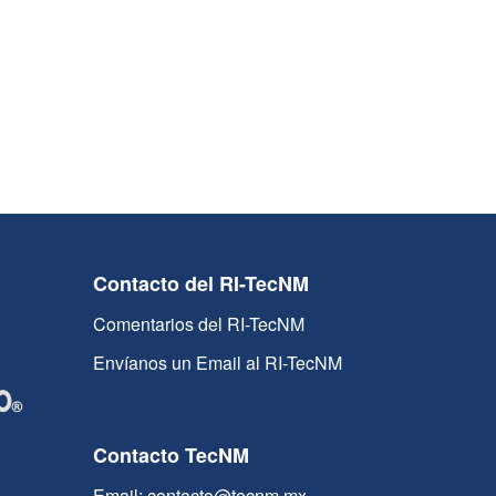
Contacto del RI-TecNM
Comentarios del RI-TecNM
Envíanos un Email al RI-TecNM
Contacto TecNM
Email: contacto@tecnm.mx