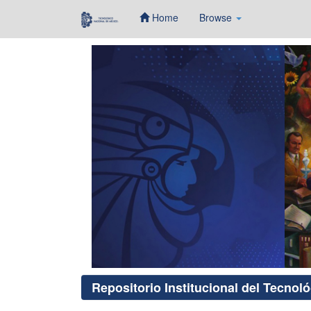
Home
Browse
Skip
navigation
Repositorio Institucional del Tecnol