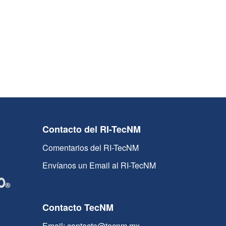
Contacto del RI-TecNM
Comentarios del RI-TecNM
Envíanos un Email al RI-TecNM
Contacto TecNM
Email: contacto@tecnm.mx