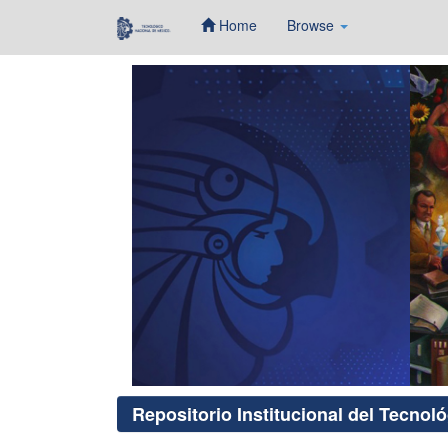
Home
Browse
Skip
navigation
Repositorio Institucional del Tecnol