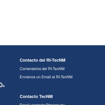
Contacto del RI-TecNM
Comentarios del RI-TecNM
Envíanos un Email al RI-TecNM
Contacto TecNM
Email: contacto@tecnm.mx