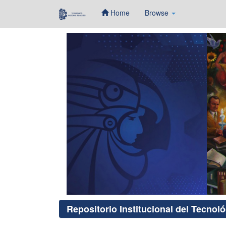
Home
Browse
Skip
navigation
Repositorio Institucional del Tecnol