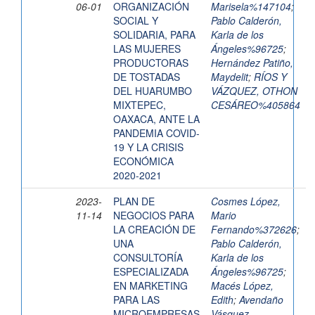
06-01
ORGANIZACIÓN
Marisela%147104
;
SOCIAL Y
Pablo Calderón,
SOLIDARIA, PARA
Karla de los
LAS MUJERES
Ángeles%96725
;
PRODUCTORAS
Hernández Patiño,
DE TOSTADAS
Maydelit
;
RÍOS Y
DEL HUARUMBO
VÁZQUEZ, OTHON
MIXTEPEC,
CESÁREO%405864
OAXACA, ANTE LA
PANDEMIA COVID-
19 Y LA CRISIS
ECONÓMICA
2020-2021
2023-
PLAN DE
Cosmes López,
11-14
NEGOCIOS PARA
Mario
LA CREACIÓN DE
Fernando%372626
;
UNA
Pablo Calderón,
CONSULTORÍA
Karla de los
ESPECIALIZADA
Ángeles%96725
;
EN MARKETING
Macés López,
PARA LAS
Edith
;
Avendaño
MICROEMPRESAS
Vásquez,