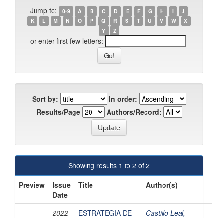
Jump to:
0-9
A
B
C
D
E
F
G
H
I
J
K
L
M
N
O
P
Q
R
S
T
U
V
W
X
Y
Z
or enter first few letters:
Sort by:
In order:
Results/Page
Authors/Record:
Showing results 1 to 2 of 2
Preview
Issue
Title
Author(s)
Date
2022-
ESTRATEGIA DE
Castillo Leal,