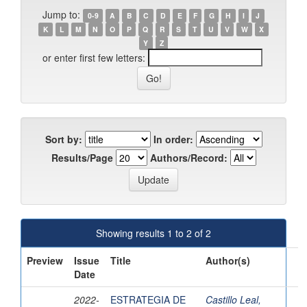
Jump to:
0-9
A
B
C
D
E
F
G
H
I
J
K
L
M
N
O
P
Q
R
S
T
U
V
W
X
Y
Z
or enter first few letters:
Sort by:
In order:
Results/Page
Authors/Record:
Showing results 1 to 2 of 2
Preview
Issue
Title
Author(s)
Date
2022-
ESTRATEGIA DE
Castillo Leal,