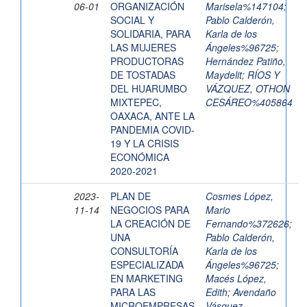
06-01
ORGANIZACIÓN
Marisela%147104
;
SOCIAL Y
Pablo Calderón,
SOLIDARIA, PARA
Karla de los
LAS MUJERES
Ángeles%96725
;
PRODUCTORAS
Hernández Patiño,
DE TOSTADAS
Maydelit
;
RÍOS Y
DEL HUARUMBO
VÁZQUEZ, OTHON
MIXTEPEC,
CESÁREO%405864
OAXACA, ANTE LA
PANDEMIA COVID-
19 Y LA CRISIS
ECONÓMICA
2020-2021
2023-
PLAN DE
Cosmes López,
11-14
NEGOCIOS PARA
Mario
LA CREACIÓN DE
Fernando%372626
;
UNA
Pablo Calderón,
CONSULTORÍA
Karla de los
ESPECIALIZADA
Ángeles%96725
;
EN MARKETING
Macés López,
PARA LAS
Edith
;
Avendaño
MICROEMPRESAS
Vásquez,