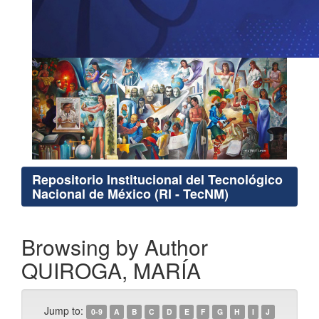
Repositorio Institucional del Tecnológico
Nacional de México (RI - TecNM)
Browsing by Author
QUIROGA, MARÍA
Jump to:
0-9
A
B
C
D
E
F
G
H
I
J