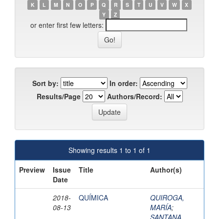
K
L
M
N
O
P
Q
R
S
T
U
V
W
X
Y
Z
or enter first few letters:
Sort by:
In order:
Results/Page
Authors/Record:
Showing results 1 to 1 of 1
Preview
Issue
Title
Author(s)
Date
2018-
QUÍMICA
QUIROGA,
08-13
MARÍA
;
SANTANA,