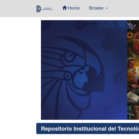
Home
Browse
Skip
navigation
Repositorio Institucional del Tecnol