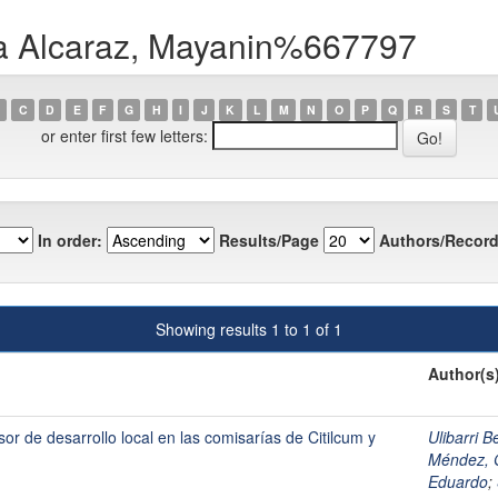
a Alcaraz, Mayanin%667797
C
D
E
F
G
H
I
J
K
L
M
N
O
P
Q
R
S
T
or enter first few letters:
In order:
Results/Page
Authors/Record
Showing results 1 to 1 of 1
Author(s
or de desarrollo local en las comisarías de Citilcum y
Ulibarri 
Méndez, 
Eduardo
;