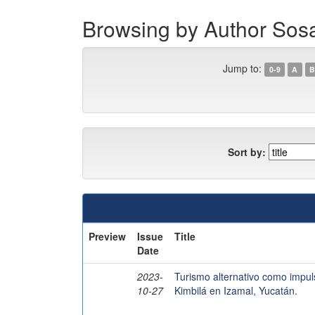
Browsing by Author Sos
Jump to:
0-9
A
B
Sort by:
Preview
Issue
Title
Date
2023-
Turismo alternativo como impuls
10-27
Kimbilá en Izamal, Yucatán.