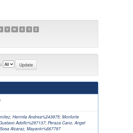
U
V
W
X
Y
Z
:
)
Benítez, Hermila Andrea%243875
;
Monforte
Gustavo Adolfo%297137
;
Peraza Cano, Angel
Sosa Alcaraz, Mayanin%667797