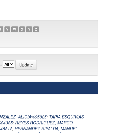
U
V
W
X
Y
Z
:
)
NZALEZ, ALICIA%65825
;
TAPIA ESQUIVIAS,
64385
;
REYES RODRIGUEZ, MARCO
48812
;
HERNANDEZ RIPALDA, MANUEL