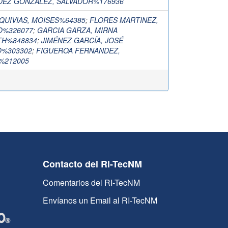
EZ GONZALEZ, SALVADOR%176936
SQUIVIAS, MOISES%64385
;
FLORES MARTINEZ,
O%326077
;
GARCIA GARZA, MIRNA
TH%848834
;
JIMÉNEZ GARCÍA, JOSÉ
%303302
;
FIGUEROA FERNANDEZ,
%212005
Contacto del RI-TecNM
Comentarios del RI-TecNM
Envíanos un Email al RI-TecNM