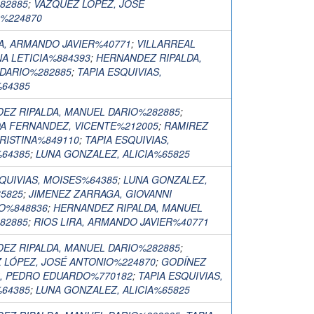
82885
;
VÁZQUEZ LÓPEZ, JOSÉ
%224870
RA, ARMANDO JAVIER%40771
;
VILLARREAL
NA LETICIA%884393
;
HERNANDEZ RIPALDA,
DARIO%282885
;
TAPIA ESQUIVIAS,
64385
EZ RIPALDA, MANUEL DARIO%282885
;
A FERNANDEZ, VICENTE%212005
;
RAMIREZ
CRISTINA%849110
;
TAPIA ESQUIVIAS,
64385
;
LUNA GONZALEZ, ALICIA%65825
SQUIVIAS, MOISES%64385
;
LUNA GONZALEZ,
65825
;
JIMENEZ ZARRAGA, GIOVANNI
O%848836
;
HERNANDEZ RIPALDA, MANUEL
82885
;
RIOS LIRA, ARMANDO JAVIER%40771
EZ RIPALDA, MANUEL DARIO%282885
;
 LÓPEZ, JOSÉ ANTONIO%224870
;
GODÍNEZ
, PEDRO EDUARDO%770182
;
TAPIA ESQUIVIAS,
64385
;
LUNA GONZALEZ, ALICIA%65825