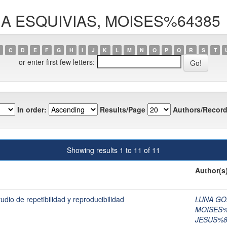
APIA ESQUIVIAS, MOISES%64385
C
D
E
F
G
H
I
J
K
L
M
N
O
P
Q
R
S
T
or enter first few letters:
In order:
Results/Page
Authors/Record
Showing results 1 to 11 of 11
Author(s
tudio de repetibilidad y reproducibilidad
LUNA GO
MOISES%
JESUS%8