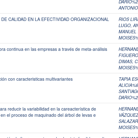
DARIO%2
ANTONIO
S DE CALIDAD EN LA EFECTIVIDAD ORGANIZACIONAL
RIOS LI
LUGO, A
MANUEL 
MOISES%
ora continua en las empresas a través de meta-análisis
HERNAND
FIGUERO
DIMAS, 
MOISES%
ión con caracteristicas multivariantes
TAPIA E
ALICIA%
SANTIAG
DARIO%2
a reducir la variabilidad en la careacterística de
HERNAND
en el proceso de maquinado del árbol de levas e
VÁZQUEZ
SALAZAR
MOISES%