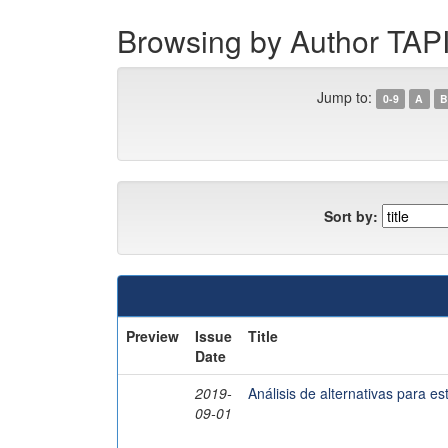
Browsing by Author T
Jump to:
0-9
A
B
Sort by:
Preview
Issue
Title
Date
2019-
Análisis de alternativas para es
09-01