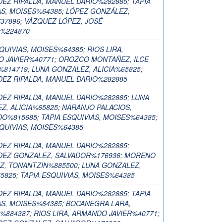
EZ RIPALDA, MANUEL DARIO%282885
;
TAPIA
AS, MOISES%64385
;
LÓPEZ GONZÁLEZ,
37896
;
VÁZQUEZ LÓPEZ, JOSÉ
%224870
SQUIVIAS, MOISES%64385
;
RIOS LIRA,
 JAVIER%40771
;
OROZCO MONTAÑEZ, ILCE
%814719
;
LUNA GONZALEZ, ALICIA%65825
;
EZ RIPALDA, MANUEL DARIO%282885
EZ RIPALDA, MANUEL DARIO%282885
;
LUNA
Z, ALICIA%65825
;
NARANJO PALACIOS,
DO%815685
;
TAPIA ESQUIVIAS, MOISES%64385
;
SQUIVIAS, MOISES%64385
EZ RIPALDA, MANUEL DARIO%282885
;
EZ GONZALEZ, SALVADOR%176936
;
MORENO
Z, TONANTZIN%885500
;
LUNA GONZALEZ,
65825
;
TAPIA ESQUIVIAS, MOISES%64385
EZ RIPALDA, MANUEL DARIO%282885
;
TAPIA
AS, MOISES%64385
;
BOCANEGRA LARA,
%884387
;
RIOS LIRA, ARMANDO JAVIER%40771
;