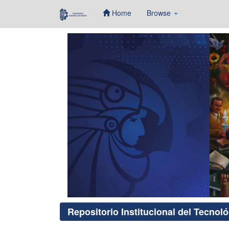
Home
Browse
Skip
navigation
Repositorio Institucional del Tecnol