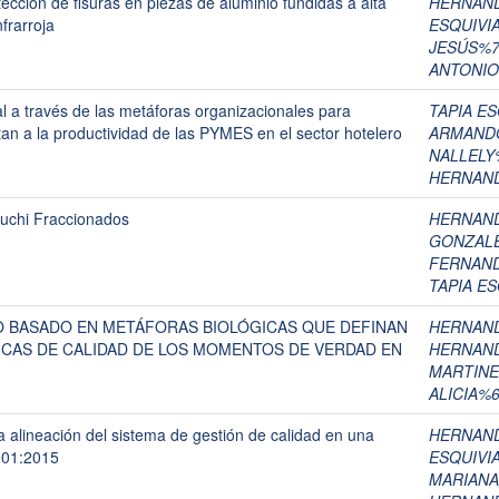
cción de fisuras en piezas de aluminio fundidas a alta
HERNAND
frarroja
ESQUIVI
JESÚS%7
ANTONIO
l a través de las metáforas organizacionales para
TAPIA E
ctan a la productividad de las PYMES en el sector hotelero
ARMANDO
NALLELY
HERNAND
uchi Fraccionados
HERNAND
GONZALE
FERNAN
TAPIA E
 BASADO EN METÁFORAS BIOLÓGICAS QUE DEFINAN
HERNAND
ICAS DE CALIDAD DE LOS MOMENTOS DE VERDAD EN
HERNAND
MARTINE
ALICIA%
 alineación del sistema de gestión de calidad en una
HERNAND
001:2015
ESQUIVI
MARIANA