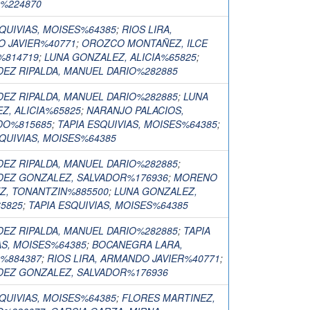
%224870
SQUIVIAS, MOISES%64385
;
RIOS LIRA,
 JAVIER%40771
;
OROZCO MONTAÑEZ, ILCE
%814719
;
LUNA GONZALEZ, ALICIA%65825
;
EZ RIPALDA, MANUEL DARIO%282885
EZ RIPALDA, MANUEL DARIO%282885
;
LUNA
Z, ALICIA%65825
;
NARANJO PALACIOS,
DO%815685
;
TAPIA ESQUIVIAS, MOISES%64385
;
SQUIVIAS, MOISES%64385
EZ RIPALDA, MANUEL DARIO%282885
;
EZ GONZALEZ, SALVADOR%176936
;
MORENO
Z, TONANTZIN%885500
;
LUNA GONZALEZ,
65825
;
TAPIA ESQUIVIAS, MOISES%64385
EZ RIPALDA, MANUEL DARIO%282885
;
TAPIA
AS, MOISES%64385
;
BOCANEGRA LARA,
%884387
;
RIOS LIRA, ARMANDO JAVIER%40771
;
EZ GONZALEZ, SALVADOR%176936
SQUIVIAS, MOISES%64385
;
FLORES MARTINEZ,