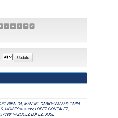
U
V
W
X
Y
Z
:
)
EZ RIPALDA, MANUEL DARIO%282885
;
TAPIA
AS, MOISES%64385
;
LÓPEZ GONZÁLEZ,
37896
;
VÁZQUEZ LÓPEZ, JOSÉ