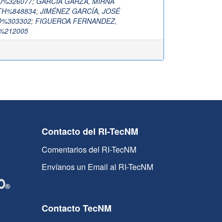
O%326077
;
GARCIA GARZA, MIRNA
TH%848834
;
JIMÉNEZ GARCÍA, JOSÉ
%303302
;
FIGUEROA FERNANDEZ,
%212005
Contacto del RI-TecNM
Comentarios del RI-TecNM
Envíanos un Email al RI-TecNM
Contacto TecNM