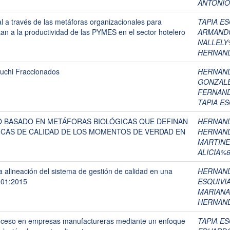
ANTONIO
l a través de las metáforas organizacionales para
TAPIA E
ctan a la productividad de las PYMES en el sector hotelero
ARMANDO
NALLELY
HERNAND
uchi Fraccionados
HERNAND
GONZALE
FERNAN
TAPIA E
 BASADO EN METÁFORAS BIOLÓGICAS QUE DEFINAN
HERNAND
ICAS DE CALIDAD DE LOS MOMENTOS DE VERDAD EN
HERNAND
MARTINE
ALICIA%
 alineación del sistema de gestión de calidad en una
HERNAND
001:2015
ESQUIVI
MARIANA
HERNAND
roceso en empresas manufactureras mediante un enfoque
TAPIA E