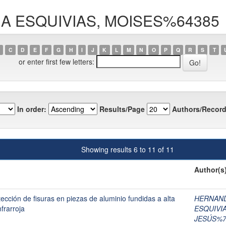
APIA ESQUIVIAS, MOISES%64385
C
D
E
F
G
H
I
J
K
L
M
N
O
P
Q
R
S
T
or enter first few letters:
In order:
Results/Page
Authors/Record
Showing results 6 to 11 of 11
Author(s
cción de fisuras en piezas de aluminio fundidas a alta
HERNAND
frarroja
ESQUIVI
JESÚS%7