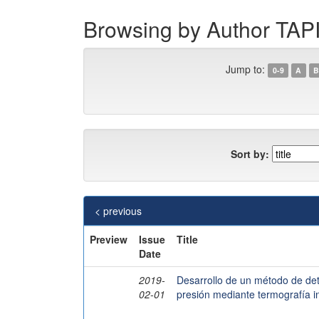
Browsing by Author T
Jump to:
0-9
A
B
Sort by:
< previous
Preview
Issue
Title
Date
2019-
Desarrollo de un método de dete
02-01
presión mediante termografía in