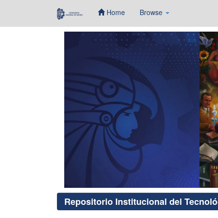
Home
Browse
Skip
navigation
Repositorio Institucional del Tecnol