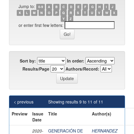
Jump to:
0-9
A
B
C
D
E
F
G
H
I
J
K
L
M
N
O
P
Q
R
S
T
U
V
W
X
Y
Z
or enter first few letters:
Sort by:
In order:
Results/Page
Authors/Record:
< previous
Showing results 9 to 11 of 11
Preview
Issue
Title
Author(s)
Date
2020-
GENERACIÓN DE
HERNANDEZ