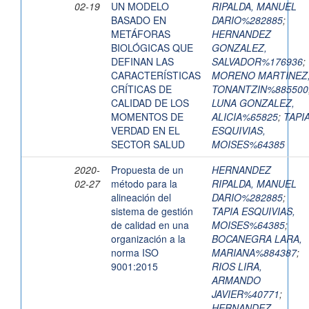
02-19
UN MODELO
RIPALDA, MANUEL
BASADO EN
DARIO%282885
;
METÁFORAS
HERNANDEZ
BIOLÓGICAS QUE
GONZALEZ,
DEFINAN LAS
SALVADOR%176936
;
CARACTERÍSTICAS
MORENO MARTINEZ
CRÍTICAS DE
TONANTZIN%885500
CALIDAD DE LOS
LUNA GONZALEZ,
MOMENTOS DE
ALICIA%65825
;
TAPI
VERDAD EN EL
ESQUIVIAS,
SECTOR SALUD
MOISES%64385
2020-
Propuesta de un
HERNANDEZ
02-27
método para la
RIPALDA, MANUEL
alineación del
DARIO%282885
;
sistema de gestión
TAPIA ESQUIVIAS,
de calidad en una
MOISES%64385
;
organización a la
BOCANEGRA LARA,
norma ISO
MARIANA%884387
;
9001:2015
RIOS LIRA,
ARMANDO
JAVIER%40771
;
HERNANDEZ