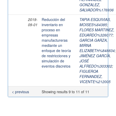
GONZALEZ,
SALVADOR%176936
2019-
Reducción del
TAPIA ESQUIVIAS,
09-01
inventario en
MOISES%64385
;
proceso en
FLORES MARTINEZ,
empresas
EDUARDO%326077
;
manufactureras
GARCIA GARZA,
mediante un
MIRNA
enfoque de teoría
ELIZABETH%848834
;
de restricciones y
JIMÉNEZ GARCÍA,
simulación de
JOSÉ
eventos discretos
ALFREDO%303302
;
FIGUEROA
FERNANDEZ,
VICENTE%212005
< previous
Showing results 9 to 11 of 11